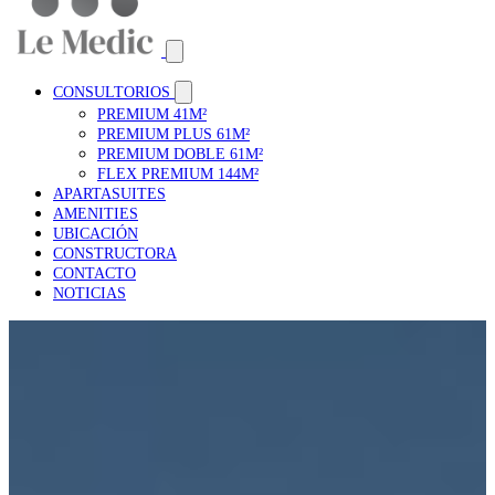
CONSULTORIOS
PREMIUM 41M²
PREMIUM PLUS 61M²
PREMIUM DOBLE 61M²
FLEX PREMIUM 144M²
APARTASUITES
AMENITIES
UBICACIÓN
CONSTRUCTORA
CONTACTO
NOTICIAS